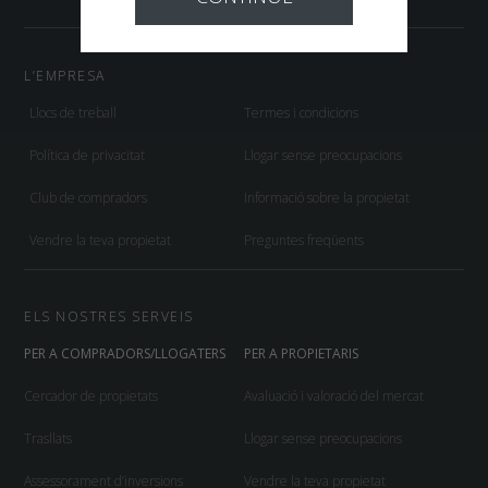
L’EMPRESA
Llocs de treball
Termes i condicions
Política de privacitat
Llogar sense preocupacions
Club de compradors
Informació sobre la propietat
Vendre la teva propietat
Preguntes freqüents
ELS NOSTRES SERVEIS
PER A COMPRADORS/LLOGATERS
PER A PROPIETARIS
Cercador de propietats
Avaluació i valoració del mercat
Trasllats
Llogar sense preocupacions
Assessorament d’inversions
Vendre la teva propietat