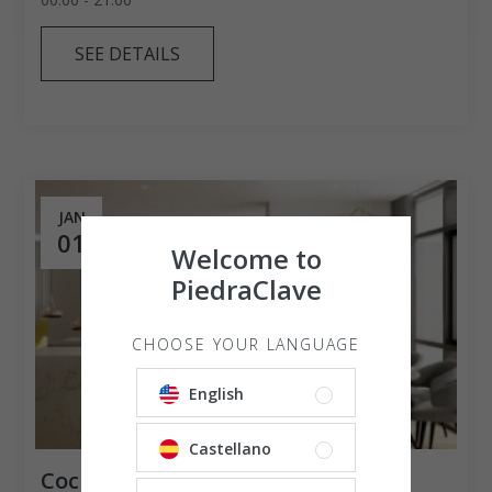
SEE DETAILS
JAN
01
Welcome to
PiedraClave
CHOOSE YOUR LANGUAGE
English
Castellano
Cocktails cvening at a brand new