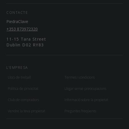
CONTACTE
PiedraClave
+353 873972320
11-15 Tara Street
Dublin D02 RY83
L’EMPRESA
Llocs de treball
Termes i condicions
Política de privacitat
Llogar sense preocupacions
Club de compradors
Informació sobre la propietat
Vendre la teva propietat
Preguntes freqüents